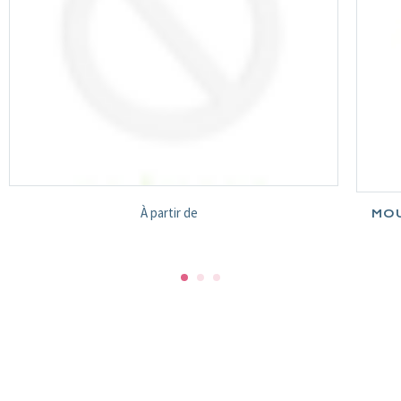
À partir de
Prix
MOU
normal