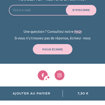
S’INSCRIRE
Une question ? Consultez notre
FAQ!
Si vous n’y trouvez pas de réponse, écrivez- nous
NOUS ÉCRIRE
Mentions légales et politique de confidentialité
AJOUTER AU PANIER
7,30 €
Livraison
CGV
Gestion des cookies
© 2026
Les Petits Cagniotes
Site par
Smart Impact