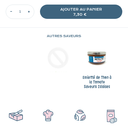
AJOUTER AU PANIER
7,30 €
Ajout
AUTRES SAVEURS
d'un
produit
à
votre
panier
Emietté de Thon à
la Tomate
Saveurs Islaises