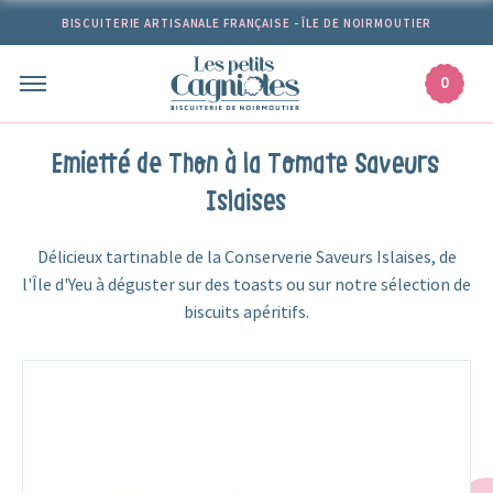
Passer
BISCUITERIE ARTISANALE FRANÇAISE - ÎLE DE NOIRMOUTIER
au
contenu
0
Emietté de Thon à la Tomate Saveurs
Islaises
Délicieux tartinable de la Conserverie Saveurs Islaises, de
l'Île d'Yeu à déguster sur des toasts ou sur notre sélection de
biscuits apéritifs.