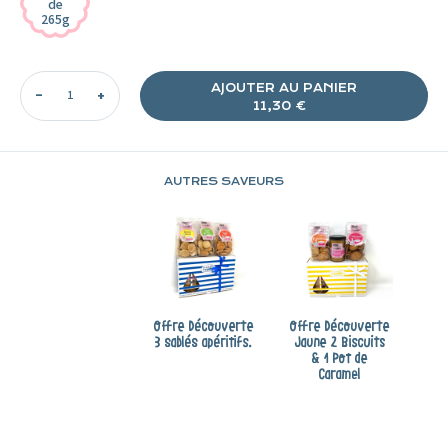
de
265g
AJOUTER AU PANIER
11,30 €
Ajout
AUTRES SAVEURS
d'un
produit
à
votre
panier
Offre Découverte
Offre Découverte
3 sablés apéritifs.
Jaune 2 Biscuits
& 1 Pot de
Caramel