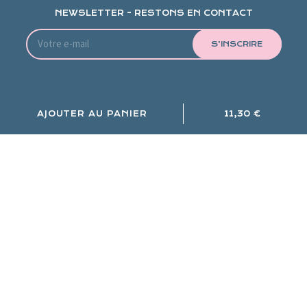
NEWSLETTER - RESTONS EN CONTACT
S’INSCRIRE
Une question ? Consultez notre
FAQ!
AJOUTER AU PANIER
11,30 €
Si vous n’y trouvez pas de réponse, écrivez- nous
NOUS ÉCRIRE
Mentions légales et politique de confidentialité
Livraison
CGV
Gestion des cookies