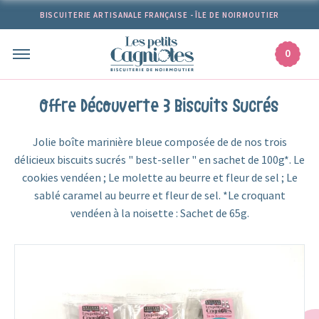
Passer
BISCUITERIE ARTISANALE FRANÇAISE - ÎLE DE NOIRMOUTIER
au
contenu
0
Offre Découverte 3 Biscuits Sucrés
Jolie boîte marinière bleue composée de de nos trois
délicieux biscuits sucrés " best-seller " en sachet de 100g*. Le
cookies vendéen ; Le molette au beurre et fleur de sel ; Le
sablé caramel au beurre et fleur de sel. *Le croquant
vendéen à la noisette : Sachet de 65g.